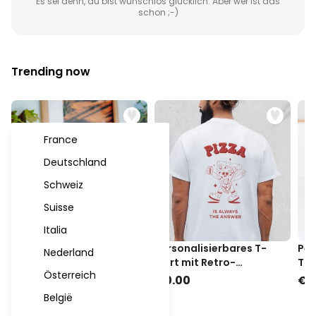
Es sei denn, du bist wunschlos glücklich. Aber wer ist das
schon ;-)
Trending now
France
Deutschland
Schweiz
Suisse
Italia
Schwebende Mini-
Personalisierbares T-
Per
Nederland
Kosmos-Leuchte
Shirt mit Retro-
Tas
Österreich
Illustrationen - Design
Car
€0.00
€0.00
€1
België